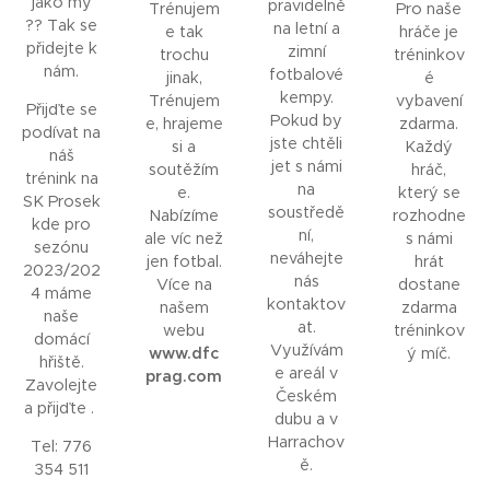
jako my
pravidelně
Trénujem
Pro naše
?? Tak se
na letní a
e tak
hráče je
přidejte k
zimní
trochu
tréninkov
nám.
fotbalové
jinak,
é
kempy.
Trénujem
vybavení
Přijďte se
Pokud by
e, hrajeme
zdarma.
podívat na
jste chtěli
si a
Každý
náš
jet s námi
soutěžím
hráč,
trénink na
na
e.
který se
SK Prosek
soustředě
Nabízíme
rozhodne
kde pro
ní,
ale víc než
s námi
sezónu
neváhejte
jen fotbal.
hrát
2023/202
nás
Více na
dostane
4 máme
kontaktov
našem
zdarma
naše
at.
webu
tréninkov
domácí
Využívám
www.dfc
ý míč.
hřiště.
e areál v
prag.com
Zavolejte
Českém
a přijďte .
dubu a v
Harrachov
Tel: 776
ě.
354 511