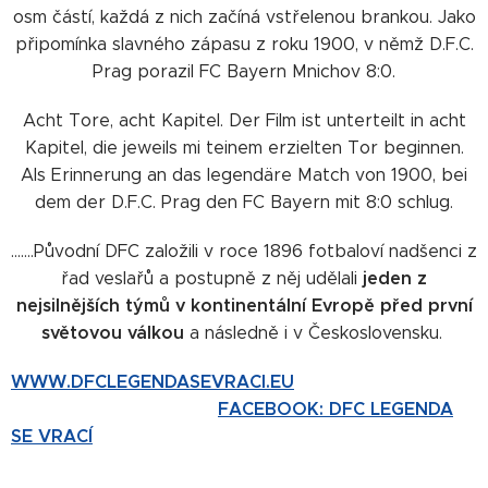
osm částí, každá z nich začíná vstřelenou brankou. Jako
připomínka slavného zápasu z roku 1900, v němž D.F.C.
Prag porazil FC Bayern Mnichov 8:0.
Acht Tore, acht Kapitel. Der Film ist unterteilt in acht
Kapitel, die jeweils mi teinem erzielten Tor beginnen.
Als Erinnerung an das legendäre Match von 1900, bei
dem der D.F.C. Prag den FC Bayern mit 8:0 schlug.
.......Původní DFC založili v roce 1896 fotbaloví nadšenci z
jeden z
řad veslařů a postupně z něj udělali
nejsilnějších týmů v kontinentální Evropě před první
světovou válkou
a následně i v Československu.
WWW.DFCLEGENDASEVRACI.EU
FACEBOOK: DFC LEGENDA
SE VRACÍ