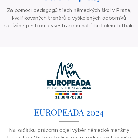
Za pomoci pedagogů třech německých škol v Praze,
kvalifikovaných trenérů a vyškolených odborníků
nabízíme pestrou a všestrannou nabídku kolem fotbalu.
EUROPEADA 2024
Na začátku prázdnin odjel výběr německé menšiny
bojovat na Mistrovství Evropy narodnostních menšin