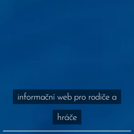
informační web pro rodiče a
hráče