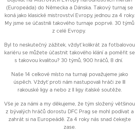
(Europeáda) do Německa a Dánska. Takový turnaj se
koná jako klasické mistrovství Evropy, jednou za 4 roky.
My jsme se účastnili takového turnaje poprvé. 30 týmů
z celé Evropy.
Byl to neskutečný zážitek, vždyť kolikrát za fotbalovou
kariéru se můžete účastnit takového klání a poměřit se
s takovou kvalitou? 30 týmů, 900 hráčů, 8 dní.
¨Naše 14 celkové místo na turnaji považujeme jako
úspěch. Vždyť proti nám nastupovali hráči ze III
rakouské ligy a nebo z II ligy italské soutěže.
Vše je za námi a my děkujeme, že tým složený většinou
z bývalých hráčů dorostu DFC Prag se mohl podívat a
zahrát si na Europeádě. Za 4 roky nás snad čekejte
zase.