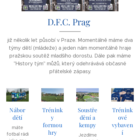
D.F.C. Prag
již několik let působí v Praze. Momentálně máme dva
týmy dětí (mládeže) a jeden nám momentálně hraje
pražskou soutěž mladšího dorostu. Dále pak máme
"History tým" můžů, který odehrávává občasné
přátelské zápasy.
Nábor
Trénink
Soustře
Trénink
dětí
y
dění a
ové
formou
kempy
vybaven
máte
hry
í
fotbal rádi
Jezdíme